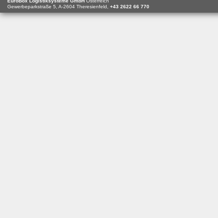
EuroBox Logistiksysteme GmbH
Österreich
Gewerbeparkstraße 5,
A-2604
Theresienfeld,
+43 2622 66 770