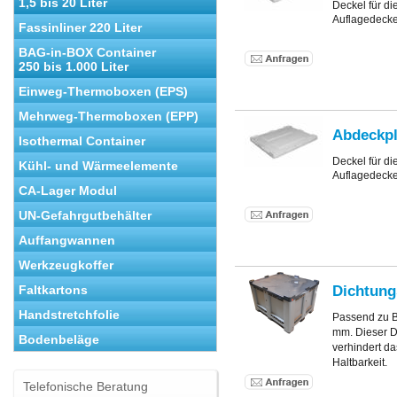
1,5 bis 20 Liter
Deckel für d
Auflagedecke
Fassinliner 220 Liter
BAG-in-BOX Container
250 bis 1.000 Liter
Einweg-Thermoboxen (EPS)
Mehrweg-Thermoboxen (EPP)
Abdeckpl
Isothermal Container
Deckel für d
Kühl- und Wärmeelemente
Auflagedecke
CA-Lager Modul
UN-Gefahrgutbehälter
Auffangwannen
Werkzeugkoffer
Dichtung
Faltkartons
Handstretchfolie
Passend zu 
mm. Dieser D
Bodenbeläge
verhindert da
Haltbarkeit.
Telefonische Beratung