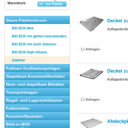
Warenkorb
Deckel z
Starre Palettenboxen
BIG BOX Mini
Auflagedeck
BIG BOX mit glatten Innenwänden
BIG BOX mit mehr Volumen
BIG BOX High Volume
Zubehör
Faltbare Großladungsträger
Deckel z
Stapelbare Kunststoffbehälter
Auflagedeck
Nest- und stapelbare Behälter
Transportwagen
Regal- und Lagersichtkästen
Faltbehälter
Kunststoffpaletten
Abdeckpl
BAG-in-BOX