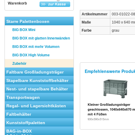
Warenkorb
Artikelnummer
003-01022-0
Starre Palettenboxen
Maße
1040 x 640 
BIG BOX Mini
Farbe
grau
BIG BOX mit glatten Innenwänden
BIG BOX mit mehr Volumen
BIG BOX High Volume
Zubehör
Empfehlenswerte Produ
Faltbare Großladungsträger
Stapelbare Kunststoffbehälter
Nest- und stapelbare Behälter
Transportwagen
Kleiner Großladungsträger
Regal- und Lagersichtkästen
geschlossen, 1040x640x670 
Faltbehälter
mit 4 Füßen
930x590x515mm
Kunststoffpaletten
BAG-in-BOX