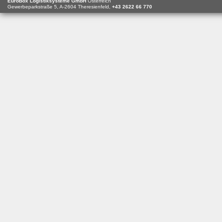
EuroBox Logistiksysteme GmbH
Österreich
Gewerbeparkstraße 5,
A-2604
Theresienfeld,
+43 2622 66 770