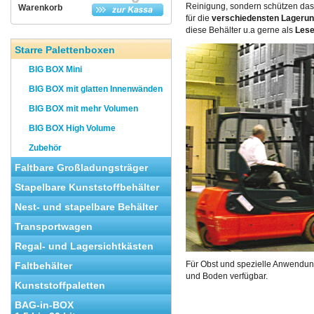
Reinigung, sondern schützen das 
Warenkorb
für die
verschiedensten Lageru
diese Behälter u.a gerne als
Les
Starre Palettenboxen
BIG BOX Mini
BIG BOX mit glatten Innenwänden
BIG BOX mit mehr Volumen
BIG BOX High Volume
Zubehör
Faltbare Großladungsträger
Stapelbare Kunststoffbehälter
Nest- und stapelbare Behälter
Transportwagen
Regal- und Lagersichtkästen
Für Obst und spezielle Anwendung
Faltbehälter
und Boden verfügbar.
Kunststoffpaletten
BAG-in-BOX