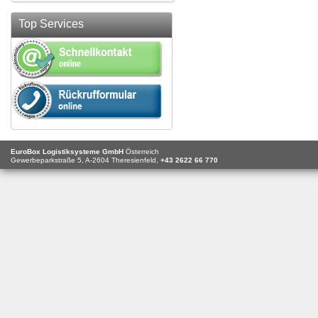
Top Services
EuroBox Logistiksysteme GmbH
Österreich
Gewerbeparkstraße 5,
A-2604
Theresienfeld,
+43 2622 66 770