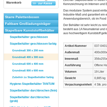
Leichter Stapelbehälter in vielen 
Warenkorb
Kennzeichnung im Internen und Ex
Das modulare System passt einfa
Industrie-Maß und garantiert ein 
Starre Palettenboxen
Anwendungsbereich, ob im Food 
Faltbare Großladungsträger
Der Behälter ist sehr leicht zu re
besteht aus 1A Neumaterial und 
Stapelbare Kunststoffbehälter
aus hochwertigem Kunststoff gefer
Stapelbehälter geschlossen
Stapelbehälter geschlossen farbig
Artikel-Nummer
037-0401
Grundmaß 300 x 200 mm
Außenmaß
400x300
Grundmaß 400 x 300 mm
Innenmaß
356x255
Grundmaß 600 x 400 mm
Ausführung
Offene Ha
Grundmaß 800 x 600 mm
Volumen
19 Liter
Zubehör zu Stapelbehälter farbig
Gewicht
0,885 kg
Hygiene-Stapelbehälter TANTUM
Verpackungseinheit
4 Stk. pro
Stapelbehälter durchbrochen (fein)
Stapelbehälter durchbrochen
(grob)