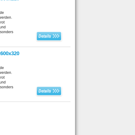
de
 werden.
rot
 und
esonders
x600x320
de
 werden.
rot
 und
esonders