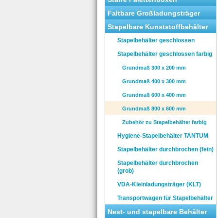
Faltbare Großladungsträger
Stapelbare Kunststoffbehälter
Stapelbehälter geschlossen
Stapelbehälter geschlossen farbig
Grundmaß 300 x 200 mm
Grundmaß 400 x 300 mm
Grundmaß 600 x 400 mm
Grundmaß 800 x 600 mm
Zubehör zu Stapelbehälter farbig
Hygiene-Stapelbehälter TANTUM
Stapelbehälter durchbrochen (fein)
Stapelbehälter durchbrochen
(grob)
VDA-Kleinladungsträger (KLT)
Transportwagen für Stapelbehälter
Nest- und stapelbare Behälter