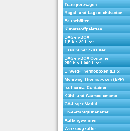
Transportwagen
Regal- und Lagersichtkästen
Faltbehälter
Kunststoffpaletten
BAG-in-BOX
1,5 bis 20 Liter
Fassinliner 220 Liter
BAG-in-BOX Container
250 bis 1.000 Liter
Einweg-Thermoboxen (EPS)
Mehrweg-Thermoboxen (EPP)
Isothermal Container
Kühl- und Wärmeelemente
CA-Lager Modul
UN-Gefahrgutbehälter
Auffangwannen
Werkzeugkoffer