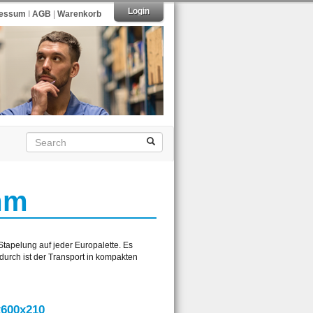
Login
ressum
I
AGB
|
Warenkorb
mm
 Stapelung auf jeder Europalette. Es
urch ist der Transport in kompakten
x600x210