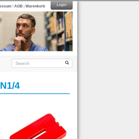
Login
ressum
I
AGB
|
Warenkorb
N1/4