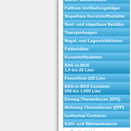
Faltbare Großladungsträger
Stapelbare Kunststoffbehälter
Nest- und stapelbare Behälter
Transportwagen
Regal- und Lagersichtkästen
Faltbehälter
Kunststoffpaletten
BAG-in-BOX
1,5 bis 20 Liter
Fassinliner 220 Liter
BAG-in-BOX Container
250 bis 1.000 Liter
Einweg-Thermoboxen (EPS)
Mehrweg-Thermoboxen (EPP)
Isothermal Container
Kühl- und Wärmeelemente