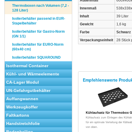
Außenmaß
600x400
Thermoboxen nach Volumen (7,2 -
Innenmaß
538x338
128 Liter)
Inhalt
39 Liter
Isolierbehälter passend in EUR-
Stapelbehälter
Gewicht
1,6 kg
Isolierbehälter für Gastro-Norm
Farbe
Schwarz
(GN 1/1)
Verpackungseinheit
28 Stück 
Isolierbehälter für EURO-Norm
(60x40 cm)
Isolierbehälter SQUAROUND
Isothermal Container
Kühl- und Wärmeelemente
Empfehlenswerte Produ
CA-Lager Modul
UN-Gefahrgutbehälter
Auffangwannen
Werkzeugkoffer
Kühlaufsatz für Thermobox 
Faltkartons
Kühlaufsatz zum Einlegen des Kühla
für ein optimale Verteilung der Kälte
Handstretchfolie
von oben.
Bodenbeläge