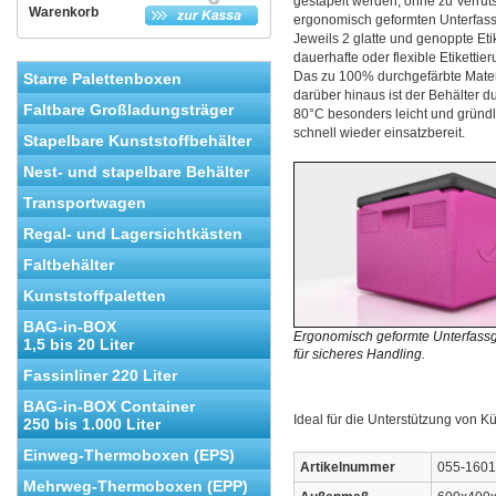
gestapelt werden, ohne zu Verru
Warenkorb
ergonomisch geformten Unterfassg
Jeweils 2 glatte und genoppte Et
dauerhafte oder flexible Etikettie
Das zu 100% durchgefärbte Materi
Starre Palettenboxen
darüber hinaus ist der Behälter d
Faltbare Großladungsträger
80°C besonders leicht und gründ
schnell wieder einsatzbereit.
Stapelbare Kunststoffbehälter
Nest- und stapelbare Behälter
Transportwagen
Regal- und Lagersichtkästen
Faltbehälter
Kunststoffpaletten
BAG-in-BOX
Ergonomisch geformte Unterfassgr
1,5 bis 20 Liter
für sicheres Handling.
Fassinliner 220 Liter
BAG-in-BOX Container
Ideal für die Unterstützung von K
250 bis 1.000 Liter
Einweg-Thermoboxen (EPS)
Artikelnummer
055-1601
Mehrweg-Thermoboxen (EPP)