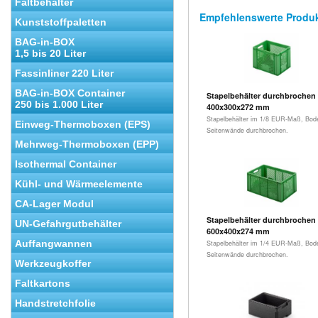
Faltbehälter
Empfehlenswerte Produ
Kunststoffpaletten
BAG-in-BOX
1,5 bis 20 Liter
Fassinliner 220 Liter
BAG-in-BOX Container
Stapelbehälter durchbrochen 
250 bis 1.000 Liter
400x300x272 mm
Stapelbehälter im 1/8 EUR-Maß, Bod
Einweg-Thermoboxen (EPS)
Seitenwände durchbrochen.
Mehrweg-Thermoboxen (EPP)
Isothermal Container
Kühl- und Wärmeelemente
CA-Lager Modul
Stapelbehälter durchbrochen 
UN-Gefahrgutbehälter
600x400x274 mm
Auffangwannen
Stapelbehälter im 1/4 EUR-Maß, Bod
Seitenwände durchbrochen.
Werkzeugkoffer
Faltkartons
Handstretchfolie