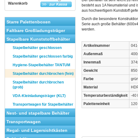
Der Behälter ist sehr leicht zu re
Warenkorb
besteht aus 1A Neumaterial und 
aus hochwertigem Kunststoff gefer
Durch die besondere Konstruktio
Starre Palettenboxen
Serie auch große Behälter (600x
werden.
Faltbare Großladungsträger
Stapelbare Kunststoffbehälter
Artikelnummer
041
Stapelbehälter geschlossen
Außenmaß
400
Stapelbehälter geschlossen farbig
Innenmaß
374
Hygiene-Stapelbehälter TANTUM
Gewicht
850
Stapelbehälter durchbrochen (fein)
Farbe
grü
Stapelbehälter durchbrochen
(grob)
Material
HD
Temperaturbeständigkeit
-40 
VDA-Kleinladungsträger (KLT)
Paletteneinheit
120 
Transportwagen für Stapelbehälter
Nest- und stapelbare Behälter
Transportwagen
Regal- und Lagersichtkästen