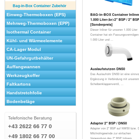
Bag-in-Box Container Zubehör
Einweg-Thermoboxen (EPS)
BAG-in-BOX Container Inline
1.000 Liter<br>2" BSP / 2" BS
Mehrweg-Thermoboxen (EPP)
[Sonderpreis]
Dieser Inliner für unseren 1.000 Liter
Isothermal Container
Container hat ein Fassungsvermögen
1.000 Liter und ...
Kühl- und Wärmeelemente
CA-Lager Modul
UN-Gefahrgutbehälter
Auffangwannen
Auslaufstutzen DN50
Das Auslaufrohr DN50 ist eine sinnvo
Werkzeugkoffer
Ergänzung in Verbindung mit unsere
Faltkartons
Scheibenklappenventil, ...
Handstretchfolie
Bodenbeläge
Telefonische Beratung
Adapter 2" BSP / DN50
+43 2622 66 77 0
Adapter von 2" BSP auf NW50 bzw.
Milchrohrgewinde zur einfachen
+49 1802 66 77 00
Verwendung des 2" BSP Inliners ...