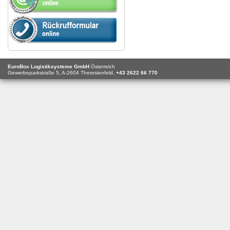
EuroBox Logistiksysteme GmbH
Österreich
Gewerbeparkstraße 5,
A-2604
Theresienfeld,
+43 2622 66 770