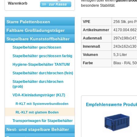
verfügen über einen
glatten Bod
Warenkorb
besondere Stabili
tät.
Starre Palettenboxen
VPE
256 Stk. pro P
Faltbare Großladungsträger
Artikelnummer
4170.004.662
Außenmaß
297x198x147
Stapelbare Kunststoffbehälter
Innenmaß
243x162x130
Stapelbehälter geschlossen
Volumen
5,3 Liter
Stapelbehälter geschlossen farbig
Farbe
Blau - RAL 5
Hygiene-Stapelbehälter TANTUM
Stapelbehälter durchbrochen (fein)
Stapelbehälter durchbrochen
(grob)
VDA-Kleinladungsträger (KLT)
Empfehlenswerte Produ
R-KLT mit Systemverbundboden
RL-KLT mit glattem Boden
Transportwagen für Stapelbehälter
Nest- und stapelbare Behälter