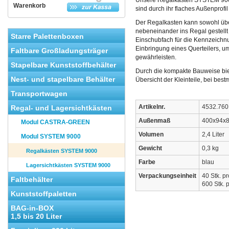
Unsere Regalkästen SYSTEM 9000
Warenkorb
sind durch ihr flaches Außenprofi
Der Regalkasten kann sowohl übe
nebeneinander ins Regal gestellt
Starre Palettenboxen
Einschubfach für die Kennzeichnun
Einbringung eines Querteilers, u
Faltbare Großladungsträger
gewährleisten.
Stapelbare Kunststoffbehälter
Durch die kompakte Bauweise bi
Nest- und stapelbare Behälter
Übersicht der Kleinteile, bei be
Transportwagen
Artikelnr.
4532.760
Regal- und Lagersichtkästen
Außenmaß
400x94x
Modul CASTRA-GREEN
Volumen
2,4 Liter
Modul SYSTEM 9000
Gewicht
0,3 kg
Regalkästen SYSTEM 9000
Farbe
blau
Lagersichtkästen SYSTEM 9000
Verpackungseinheit
40 Stk. p
Faltbehälter
600 Stk. p
Kunststoffpaletten
BAG-in-BOX
1,5 bis 20 Liter