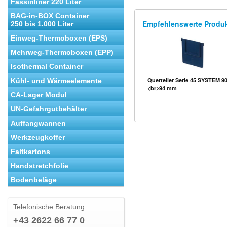
Fassinliner 220 Liter
BAG-in-BOX Container
Empfehlenswerte Produ
250 bis 1.000 Liter
Einweg-Thermoboxen (EPS)
Mehrweg-Thermoboxen (EPP)
Isothermal Container
Querteiler Serie 45 SYSTEM 90
Kühl- und Wärmeelemente
<br>94 mm
CA-Lager Modul
UN-Gefahrgutbehälter
Auffangwannen
Werkzeugkoffer
Faltkartons
Handstretchfolie
Bodenbeläge
Telefonische Beratung
+43 2622 66 77 0