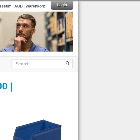
Login
ressum
I
AGB
|
Warenkorb
0 |