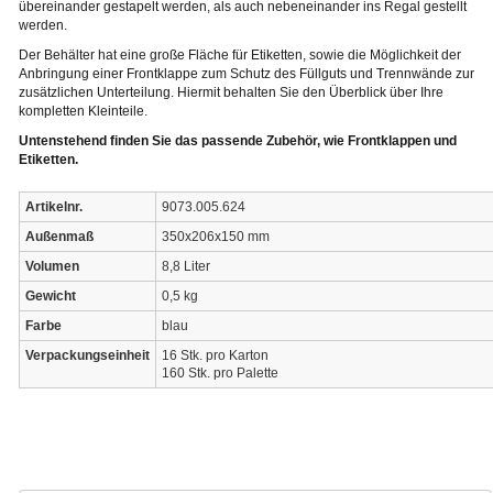
übereinander gestapelt werden, als auch nebeneinander ins Regal gestellt
werden.
Der Behälter hat eine große Fläche für Etiketten, sowie die Möglichkeit der
Anbringung einer Frontklappe zum Schutz des Füllguts und Trennwände zur
zusätzlichen Unterteilung. Hiermit behalten Sie den Überblick über Ihre
kompletten Kleinteile.
Untenstehend finden Sie das passende Zubehör, wie Frontklappen und
Etiketten.
Artikelnr.
9073.005.624
Außenmaß
350x206x150 mm
Volumen
8,8 Liter
Gewicht
0,5 kg
Farbe
blau
Verpackungseinheit
16 Stk. pro Karton
160 Stk. pro Palette