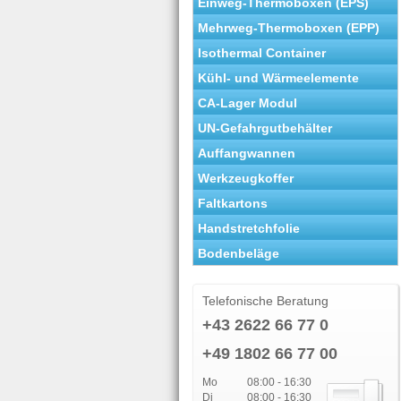
Einweg-Thermoboxen (EPS)
Mehrweg-Thermoboxen (EPP)
Isothermal Container
Kühl- und Wärmeelemente
CA-Lager Modul
UN-Gefahrgutbehälter
Auffangwannen
Werkzeugkoffer
Faltkartons
Handstretchfolie
Bodenbeläge
Telefonische Beratung
+43 2622 66 77 0
+49 1802 66 77 00
Mo
08:00 - 16:30
Di
08:00 - 16:30