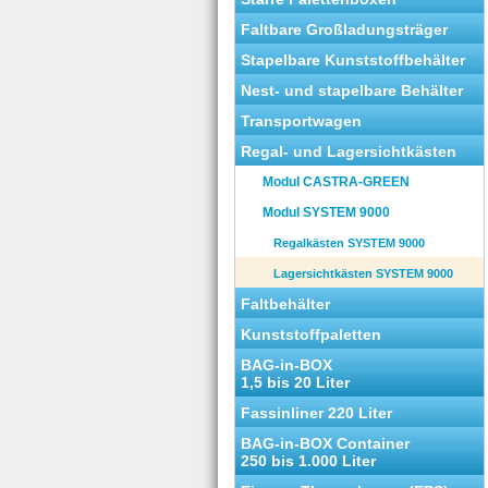
Faltbare Großladungsträger
Stapelbare Kunststoffbehälter
Nest- und stapelbare Behälter
Transportwagen
Regal- und Lagersichtkästen
Modul CASTRA-GREEN
Modul SYSTEM 9000
Regalkästen SYSTEM 9000
Lagersichtkästen SYSTEM 9000
Faltbehälter
Kunststoffpaletten
BAG-in-BOX
1,5 bis 20 Liter
Fassinliner 220 Liter
BAG-in-BOX Container
250 bis 1.000 Liter