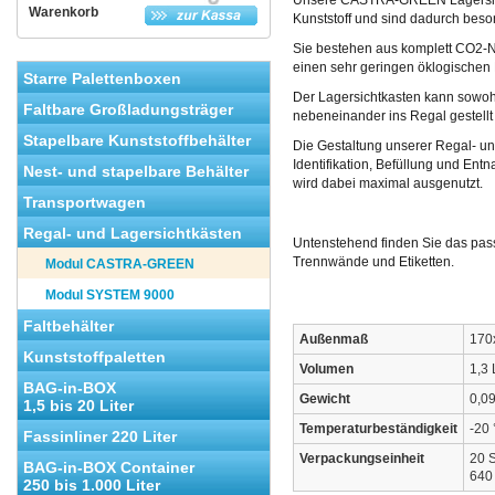
Unsere CASTRA-GREEN Lagersich
Warenkorb
Kunststoff und sind dadurch bes
Sie bestehen aus komplett CO2-N
einen sehr geringen öklogischen
Starre Palettenboxen
Der Lagersichtkasten kann sowoh
Faltbare Großladungsträger
nebeneinander ins Regal gestellt
Stapelbare Kunststoffbehälter
Die Gestaltung unserer Regal- un
Identifikation, Befüllung und Ent
Nest- und stapelbare Behälter
wird dabei maximal ausgenutzt.
Transportwagen
Regal- und Lagersichtkästen
Untenstehend finden Sie das pas
Trennwände und Etiketten.
Modul CASTRA-GREEN
Modul SYSTEM 9000
Faltbehälter
Außenmaß
170
Kunststoffpaletten
Volumen
1,3 
BAG-in-BOX
Gewicht
0,09
1,5 bis 20 Liter
Temperaturbeständigkeit
-20 
Fassinliner 220 Liter
Verpackungseinheit
20 S
BAG-in-BOX Container
640 
250 bis 1.000 Liter