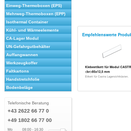
Einweg-Thermoboxen (EPS)
Mehrweg-Thermoboxen (EPP)
Isothermal Container
Kühl- und Wärmeelemente
Empfehlenswerte Produ
CA-Lager Modul
UN-Gefahrgutbehälter
Auffangwannen
Werkzeugkoffer
Klebeetikett für Modul CASTR
Faltkartons
<br>85x12,5 mm
Etikett für Castra Lagersichtkästen.
Handstretchfolie
Bodenbeläge
Telefonische Beratung
+43 2622 66 77 0
+49 1802 66 77 00
Mo
08:00 - 16:30