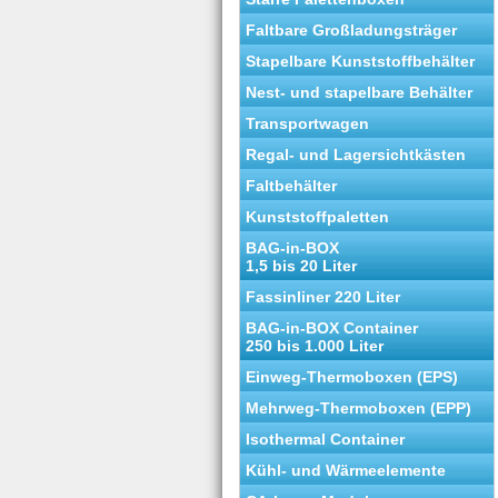
Faltbare Großladungsträger
Stapelbare Kunststoffbehälter
Nest- und stapelbare Behälter
Transportwagen
Regal- und Lagersichtkästen
Faltbehälter
Kunststoffpaletten
BAG-in-BOX
1,5 bis 20 Liter
Fassinliner 220 Liter
BAG-in-BOX Container
250 bis 1.000 Liter
Einweg-Thermoboxen (EPS)
Mehrweg-Thermoboxen (EPP)
Isothermal Container
Kühl- und Wärmeelemente