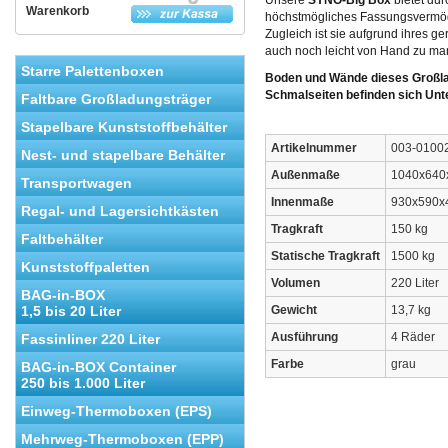
Unsere
SYNO-Big Box
bietet dur
Warenkorb
höchstmögliches Fassungsvermög
Zugleich ist sie aufgrund ihres g
auch noch leicht von Hand zu ma
Starre Palettenboxen
Boden und Wände dieses Großla
Schmalseiten befinden sich Unte
Faltbare Großladungsträger
Stapelbare Kunststoffbehälter
Artikelnummer
003-0100
Nest- und stapelbare Behälter
Außenmaße
1040x640
Transportwagen
Innenmaße
930x590x
Regal- und Lagersichtkästen
Tragkraft
150 kg
Faltbehälter
Statische Tragkraft
1500 kg
Kunststoffpaletten
Volumen
220 Liter
BAG-in-BOX
1,5 bis 20 Liter
Gewicht
13,7 kg
Ausführung
4 Räder
Fassinliner 220 Liter
Farbe
grau
BAG-in-BOX Container
250 bis 1.000 Liter
Einweg-Thermoboxen (EPS)
Mehrweg-Thermoboxen (EPP)