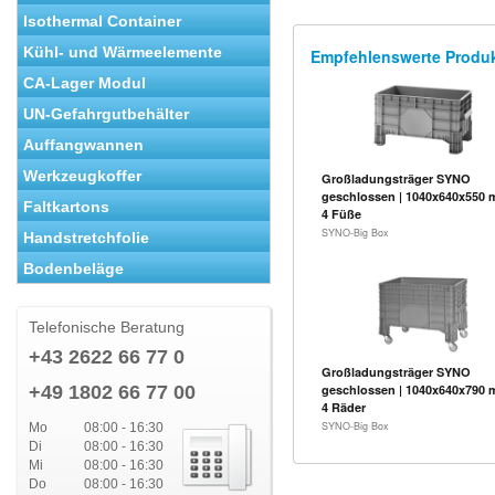
Isothermal Container
Kühl- und Wärmeelemente
Empfehlenswerte Produ
CA-Lager Modul
UN-Gefahrgutbehälter
Auffangwannen
Werkzeugkoffer
Großladungsträger SYNO
geschlossen | 1040x640x550 
Faltkartons
4 Füße
SYNO-Big Box
Handstretchfolie
Bodenbeläge
Telefonische Beratung
+43 2622 66 77 0
Großladungsträger SYNO
+49 1802 66 77 00
geschlossen | 1040x640x790 
4 Räder
SYNO-Big Box
Mo
08:00 - 16:30
Di
08:00 - 16:30
Mi
08:00 - 16:30
Do
08:00 - 16:30