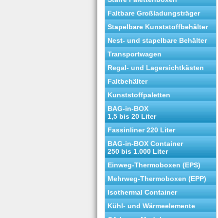
Faltbare Großladungsträger
Stapelbare Kunststoffbehälter
Nest- und stapelbare Behälter
Transportwagen
Regal- und Lagersichtkästen
Faltbehälter
Kunststoffpaletten
BAG-in-BOX
1,5 bis 20 Liter
Fassinliner 220 Liter
BAG-in-BOX Container
250 bis 1.000 Liter
Einweg-Thermoboxen (EPS)
Mehrweg-Thermoboxen (EPP)
Isothermal Container
Kühl- und Wärmeelemente