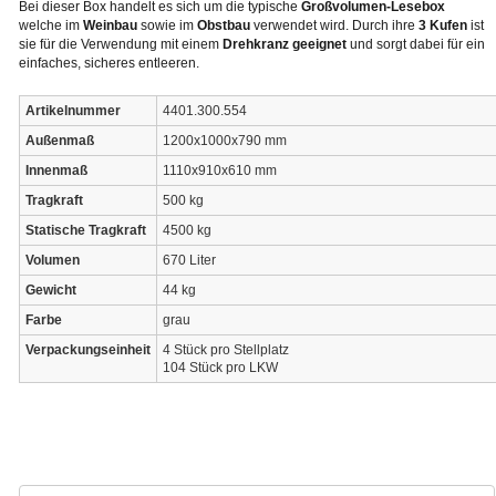
Bei dieser Box handelt es sich um die typische
Großvolumen-Lesebox
welche im
Weinbau
sowie im
Obstbau
verwendet wird. Durch ihre
3 Kufen
ist
sie für die Verwendung mit einem
Drehkranz geeignet
und sorgt dabei für ein
einfaches, sicheres entleeren.
Artikelnummer
4401.300.554
Außenmaß
1200x1000x790 mm
Innenmaß
1110x910x610 mm
Tragkraft
500 kg
Statische Tragkraft
4500 kg
Volumen
670 Liter
Gewicht
44 kg
Farbe
grau
Verpackungseinheit
4 Stück pro Stellplatz
104 Stück pro LKW