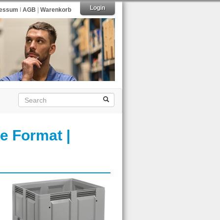
Login
ressum
I
AGB
|
Warenkorb
e Format |