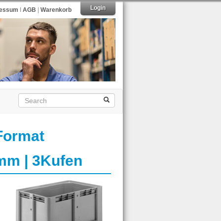
Login
ressum
I
AGB
|
Warenkorb
Format
mm | 3Kufen