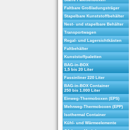
Faltbare Großladungsträger
Stapelbare Kunststoffbehälter
Nest- und stapelbare Behälter
Transportwagen
Regal- und Lagersichtkästen
Faltbehälter
Kunststoffpaletten
BAG-in-BOX
1,5 bis 20 Liter
Fassinliner 220 Liter
BAG-in-BOX Container
250 bis 1.000 Liter
Einweg-Thermoboxen (EPS)
Mehrweg-Thermoboxen (EPP)
Isothermal Container
Kühl- und Wärmeelemente