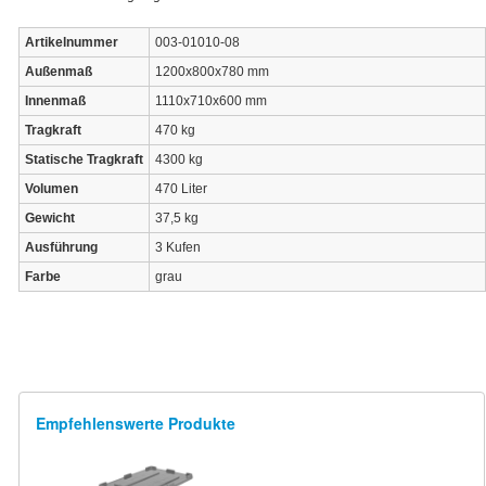
Artikelnummer
003-01010-08
Außenmaß
1200x800x780 mm
Innenmaß
1110x710x600 mm
Tragkraft
470 kg
Statische Tragkraft
4300 kg
Volumen
470 Liter
Gewicht
37,5 kg
Ausführung
3 Kufen
Farbe
grau
Empfehlenswerte Produkte