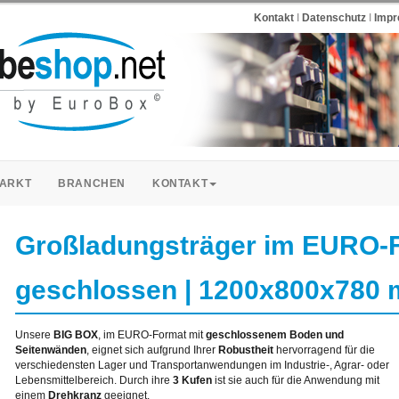
Kontakt
I
Datenschutz
I
Imp
ARKT
BRANCHEN
KONTAKT
Großladungsträger im EURO-
geschlossen | 1200x800x780 
Unsere
BIG BOX
, im EURO-Format mit
geschlossenem Boden und
Seitenwänden
, eignet sich aufgrund Ihrer
Robustheit
hervorragend für die
verschiedensten Lager und Transportanwendungen im Industrie-, Agrar- oder
Lebensmittelbereich. Durch ihre
3 Kufen
ist sie auch für die Anwendung mit
einem
Drehkranz
geeignet.