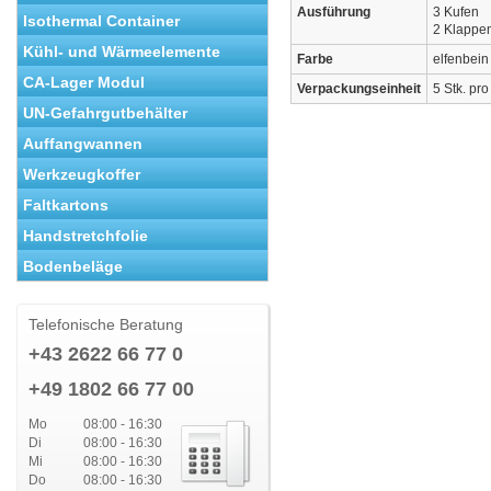
Ausführung
3 Kufen
Isothermal Container
2 Klappe
Kühl- und Wärmeelemente
Farbe
elfenbein
CA-Lager Modul
Verpackungseinheit
5 Stk. pro
UN-Gefahrgutbehälter
Auffangwannen
Werkzeugkoffer
Faltkartons
Handstretchfolie
Bodenbeläge
Telefonische Beratung
+43 2622 66 77 0
+49 1802 66 77 00
Mo
08:00 - 16:30
Di
08:00 - 16:30
Mi
08:00 - 16:30
Do
08:00 - 16:30