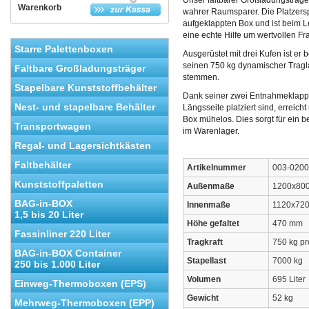
Unser faltbarer Großladungsträge
Warenkorb
wahrer Raumsparer. Die Platzers
aufgeklappten Box und ist beim L
eine echte Hilfe um wertvollen F
Starre Palettenboxen
Ausgerüstet mit drei Kufen ist er
seinen 750 kg dynamischer Tragl
Faltbare Großladungsträger
stemmen.
Stapelbare Kunststoffbehälter
Dank seiner zwei Entnahmeklappe
Nest- und stapelbare Behälter
Längsseite platziert sind, erreic
Box mühelos. Dies sorgt für ein b
Transportwagen
im Warenlager.
Regal- und Lagersichtkästen
Faltbehälter
Artikelnummer
003-0200
Kunststoffpaletten
Außenmaße
1200x80
BAG-in-BOX
Innenmaße
1120x72
1,5 bis 20 Liter
Höhe gefaltet
470 mm
Fassinliner 220 Liter
Tragkraft
750 kg pr
BAG-in-BOX Container
Stapellast
7000 kg
250 bis 1.000 Liter
Volumen
695 Liter
Einweg-Thermoboxen (EPS)
Gewicht
52 kg
Mehrweg-Thermoboxen (EPP)