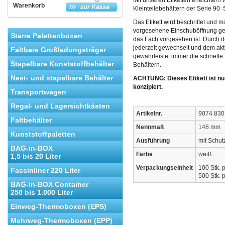
Mit unseren Etiketten erleichtern 
Warenkorb
Kleinteilebehältern der Serie 9
Das Etikett wird beschriftet und mi
vorgesehene Einschuböffnung gest
Starre Palettenboxen
das Fach vorgesehen ist. Durch d
jederzeit gewechselt und dem akt
Faltbare Großladungsträger
gewährleistet immer die schnelle 
Stapelbare Kunststoffbehälter
Behältern.
Nest- und stapelbare Behälter
ACHTUNG: Dieses Etikett ist nu
konzipiert.
Transportwagen
Regal- und Lagersichtkästen
Artikelnr.
9074.830
Faltbehälter
Nennmaß
148 mm
Kunststoffpaletten
Ausführung
mit Schutz
BAG-in-BOX
Farbe
weiß
1,5 bis 20 Liter
Verpackungseinheit
100 Stk. 
Fassinliner 220 Liter
500 Stk. 
BAG-in-BOX Container
250 bis 1.000 Liter
Einweg-Thermoboxen (EPS)
Mehrweg-Thermoboxen (EPP)