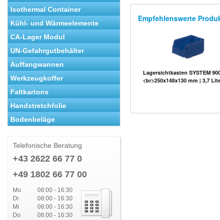
Isothermal Container
Empfehlenswerte Produ
Kühl- und Wärmeelemente
CA-Lager Modul
UN-Gefahrgutbehälter
Auffangwannen
Lagersichtkasten SYSTEM 900
Werkzeugkoffer
<br>250x148x130 mm | 3,7 Lit
Faltkartons
Handstretchfolie
Bodenbeläge
Telefonische Beratung
+43 2622 66 77 0
+49 1802 66 77 00
Mo
08:00 - 16:30
Di
08:00 - 16:30
Mi
08:00 - 16:30
Do
08:00 - 16:30