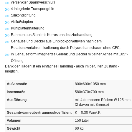
versenkter Spannverschluß
4 integrierte Transportgriffe
Silikondichtung
Abflußstopfen
Kühlplattenhalterung
Rahmen aus Stahl mit Korrosionschutzbehandlung
Gehäuse und Deckel aus Einblockpolyethylen nach dem
Rotationsverfahren. Isolierung durch Polyurethanschaum ohne CFC.
in Gehäuseform integriertes Gelenk und Deckel mit einer Achse mit 105°-
Öffnung
Dank der Räder ist ein einfaches Handling - auch im befüllten Zustand -
möglich.
Außenmaße
800x600x1050 mm
Innenmaße
580x370x700 mm
Ausführung
mit 4 drehbaren Rädern Ø 125 mm
(2 davon mit Bremse)
Gesamtwärmeübertragungskoeffizient
K = 0,30 W/m².K
Volumen
150 Liter
Gewicht
60 kg