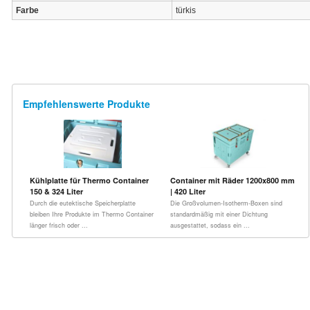
Farbe
türkis
Empfehlenswerte Produkte
Kühlplatte für Thermo Container
Container mit Räder 1200x800 mm
150 & 324 Liter
| 420 Liter
Durch die eutektische Speicherplatte
Die Großvolumen-Isotherm-Boxen sind
bleiben Ihre Produkte im Thermo Container
standardmäßig mit einer Dichtung
länger frisch oder ...
ausgestattet, sodass ein ...