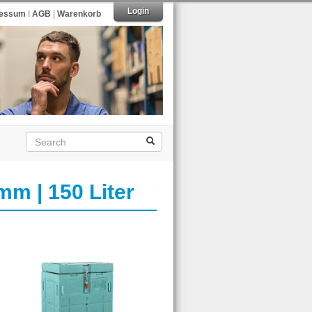
Login
ressum
I
AGB
|
Warenkorb
m | 150 Liter