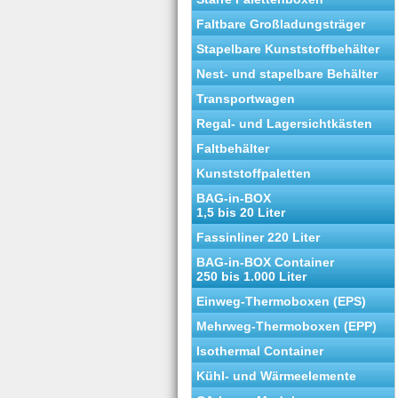
Faltbare Großladungsträger
Stapelbare Kunststoffbehälter
Nest- und stapelbare Behälter
Transportwagen
Regal- und Lagersichtkästen
Faltbehälter
Kunststoffpaletten
BAG-in-BOX
1,5 bis 20 Liter
Fassinliner 220 Liter
BAG-in-BOX Container
250 bis 1.000 Liter
Einweg-Thermoboxen (EPS)
Mehrweg-Thermoboxen (EPP)
Isothermal Container
Kühl- und Wärmeelemente