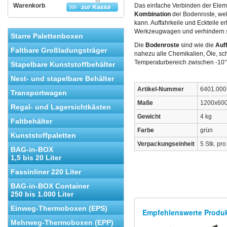
Warenkorb
Das einfache Verbinden der Elem
Kombination
der Bodenroste, we
kann. Auffahrkeile und Eckteile 
Werkzeugwagen und verhindern s
Starre Palettenboxen
Die
Bodenroste
sind wie die
Auf
Faltbare Großladungsträger
nahezu alle Chemikalien, Öle, s
Temperaturbereich zwischen -10
Stapelbare Kunststoffbehälter
Nest- und stapelbare Behälter
Artikel-Nummer
6401.000
Transportwagen
Maße
1200x60
Regal- und Lagersichtkästen
Gewicht
4 kg
Faltbehälter
Farbe
grün
Kunststoffpaletten
Verpackungseinheit
5 Stk. pr
BAG-in-BOX
1,5 bis 20 Liter
Fassinliner 220 Liter
BAG-in-BOX Container
250 bis 1.000 Liter
Einweg-Thermoboxen (EPS)
Empfehlenswerte Produ
Mehrweg-Thermoboxen (EPP)