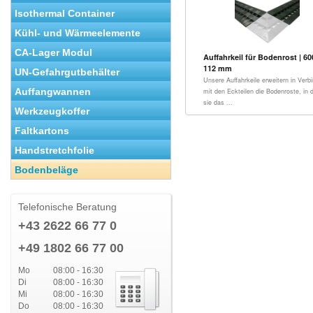
Isothermal Container
Kühl- und Wärmeelemente
CA-Lager Modul
Auffahrkeil für Bodenrost | 60
112 mm
UN-Gefahrgutbehälter
Unsere Auffahrkeile erweitern in Verb
Auffangwannen
mit den Eckteilen die Bodenroste, in
sie das ...
Werkzeugkoffer
Faltkartons
Handstretchfolie
Bodenbeläge
Telefonische Beratung
+43 2622 66 77 0
+49 1802 66 77 00
Mo
08:00 - 16:30
Di
08:00 - 16:30
Mi
08:00 - 16:30
Do
08:00 - 16:30