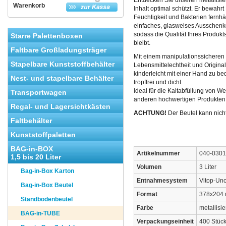
Entdecken Sie unseren metallisier
Warenkorb
Inhalt optimal schützt. Er bewahrt 
Feuchtigkeit und Bakterien fernhä
einfaches, glasweises Ausschenke
sodass die Qualität Ihres Produ
Starre Palettenboxen
bleibt.
Faltbare Großladungsträger
Mit einem manipulationssicheren 
Stapelbare Kunststoffbehälter
Lebensmittelechtheit und Original
kinderleicht mit einer Hand zu b
Nest- und stapelbare Behälter
tropffrei und dicht.
Ideal für die Kaltabfüllung von We
Transportwagen
anderen hochwertigen Produkten –
Regal- und Lagersichtkästen
ACHTUNG!
Der Beutel kann nich
Faltbehälter
Kunststoffpaletten
BAG-in-BOX
Artikelnummer
040-0301
1,5 bis 20 Liter
Volumen
3 Liter
Bag-in-Box Karton
Entnahmesystem
Vitop-Un
Bag-in-Box Beutel
Format
378x204
Standbodenbeutel
Farbe
metallisie
BAG-in-TUBE
Verpackungseinheit
400 Stück