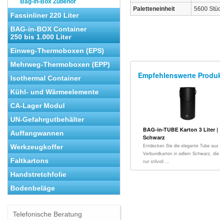
Bag-in-Box Zubehör
Paletteneinheit
5600 Stüc
Fassinliner 220 Liter
BAG-in-BOX Container
250 bis 1.000 Liter
Einweg-Thermoboxen (EPS)
Mehrweg-Thermoboxen (EPP)
Empfehlenswerte Produ
Isothermal Container
Kühl- und Wärmeelemente
CA-Lager Modul
UN-Gefahrgutbehälter
BAG-in-TUBE Karton 3 Liter |
Auffangwannen
Schwarz
Entdecken Sie die elegante Tube aus
Werkzeugkoffer
Verbundkarton in edlem Schwarz, die 
Faltkartons
nur stilvoll ...
Handstretchfolie
Bodenbeläge
Telefonische Beratung