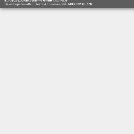
EuroBox Logistiksysteme GmbH
Österreich
Gewerbeparkstraße 5,
A-2604
Theresienfeld,
+43 2622 66 770