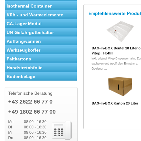
Isothermal Container
Empfehlenswerte Produ
Kühl- und Wärmeelemente
CA-Lager Modul
UN-Gefahrgutbehälter
Auffangwannen
BAG-in-BOX Beutel 20 Liter or
Werkzeugkoffer
Vitop | Hotfill
Faltkartons
inkl. original Vitop-Dispenserhahn. Zu
sauberen und tropffreien Entnahme.
Handstretchfolie
Geeignet ...
Bodenbeläge
Telefonische Beratung
+43 2622 66 77 0
BAG-in-BOX Karton 20 Liter
+49 1802 66 77 00
Mo
08:00 - 16:30
Di
08:00 - 16:30
Mi
08:00 - 16:30
Do
08:00 - 16:30