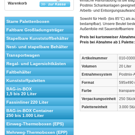
einfache Handhabung ist die Bag
Warenkorb
Postmix Schankanlagen geeignet 
Arbeits- und Entsorgungsaufwand
Sowohl für Heiß- (bis 85°C) als 
Starre Palettenboxen
bedampfbar). Unsere Beutel best
Außenfolie mit Sauerstoffbarriere
Faltbare Großladungsträger
Preis bei kartonweiser Abnah
Stapelbare Kunststoffbehälter
Preis bei Abnahme ab 1 Palet
Nest- und stapelbare Behälter
Transportwagen
Artikelnummer
010-0300
Regal- und Lagersichtkästen
Volumen
20 Liter
Faltbehälter
Entnahmesystem
Postmix-
Kunststoffpaletten
Format
595x490
BAG-in-BOX
Farbe
transpare
1,5 bis 20 Liter
Verpackungseinheit
250 Stück
Fassinliner 220 Liter
Paletteneinheit
3.000 Stü
BAG-in-BOX Container
250 bis 1.000 Liter
Einweg-Thermoboxen (EPS)
Mehrweg-Thermoboxen (EPP)