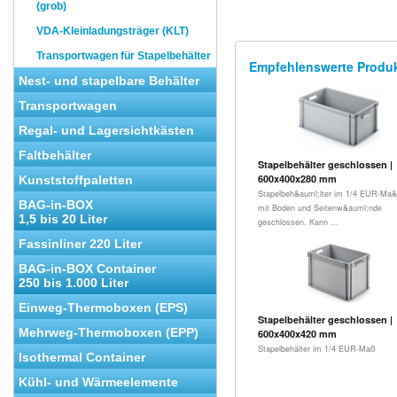
(grob)
VDA-Kleinladungsträger (KLT)
Transportwagen für Stapelbehälter
Empfehlenswerte Produ
Nest- und stapelbare Behälter
Transportwagen
Regal- und Lagersichtkästen
Faltbehälter
Stapelbehälter geschlossen |
600x400x280 mm
Kunststoffpaletten
Stapelbeh&auml;lter im 1/4 EUR-Ma&s
BAG-in-BOX
mit Boden und Seitenw&auml;nde
1,5 bis 20 Liter
geschlossen. Kann ...
Fassinliner 220 Liter
BAG-in-BOX Container
250 bis 1.000 Liter
Einweg-Thermoboxen (EPS)
Stapelbehälter geschlossen |
Mehrweg-Thermoboxen (EPP)
600x400x420 mm
Stapelbehälter im 1/4 EUR-Maß
Isothermal Container
Kühl- und Wärmeelemente