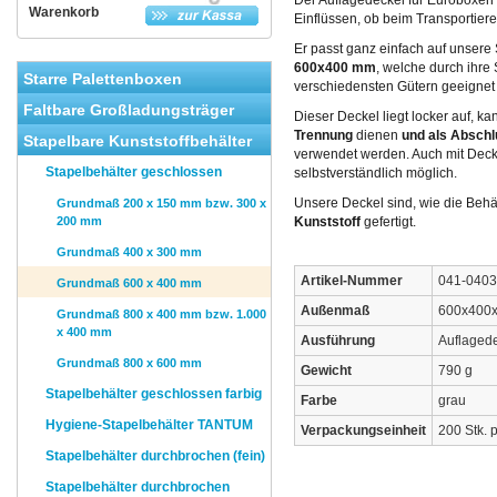
Der Auflagedeckel für Euroboxen 
Warenkorb
Einflüssen, ob beim Transportier
Er passt ganz einfach auf unsere
600x400 mm
, welche durch ihre 
Starre Palettenboxen
verschiedensten Gütern geeignet 
Faltbare Großladungsträger
Dieser Deckel liegt locker auf, k
Trennung
dienen
und als Abschl
Stapelbare Kunststoffbehälter
verwendet werden. Auch mit Decke
Stapelbehälter geschlossen
selbstverständlich möglich.
Unsere Deckel sind, wie die Behä
Grundmaß 200 x 150 mm bzw. 300 x
200 mm
Kunststoff
gefertigt.
Grundmaß 400 x 300 mm
Artikel-Nummer
041-0403
Grundmaß 600 x 400 mm
Außenmaß
600x400
Grundmaß 800 x 400 mm bzw. 1.000
x 400 mm
Ausführung
Auflaged
Grundmaß 800 x 600 mm
Gewicht
790 g
Stapelbehälter geschlossen farbig
Farbe
grau
Hygiene-Stapelbehälter TANTUM
Verpackungseinheit
200 Stk. p
Stapelbehälter durchbrochen (fein)
Stapelbehälter durchbrochen