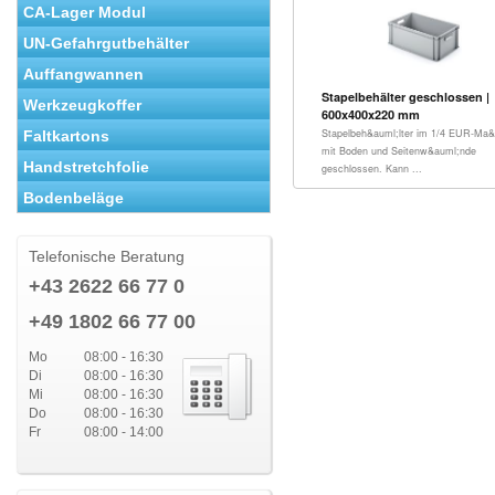
CA-Lager Modul
UN-Gefahrgutbehälter
Auffangwannen
Stapelbehälter geschlossen |
Werkzeugkoffer
600x400x220 mm
Stapelbeh&auml;lter im 1/4 EUR-Ma&s
Faltkartons
mit Boden und Seitenw&auml;nde
Handstretchfolie
geschlossen. Kann ...
Bodenbeläge
Telefonische Beratung
+43 2622 66 77 0
+49 1802 66 77 00
Mo
08:00 - 16:30
Di
08:00 - 16:30
Mi
08:00 - 16:30
Do
08:00 - 16:30
Fr
08:00 - 14:00