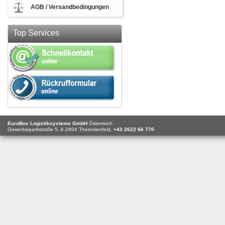
AGB / Versandbedingungen
Top Services
EuroBox Logistiksysteme GmbH
Österreich
Gewerbeparkstraße 5,
A-2604
Theresienfeld,
+43 2622 66 770