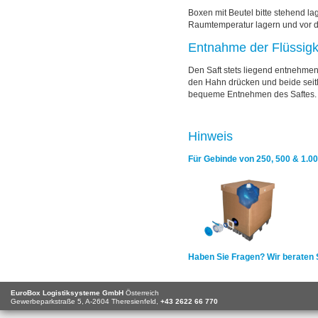
Boxen mit Beutel bitte stehend la
Raumtemperatur lagern und vor d
Entnahme der Flüssigk
Den Saft stets liegend entnehme
den Hahn drücken und beide seitli
bequeme Entnehmen des Saftes.
Hinweis
Für Gebinde von 250, 500 & 1.00
Haben Sie Fragen? Wir beraten 
EuroBox Logistiksysteme GmbH
Österreich
Gewerbeparkstraße 5,
A-2604
Theresienfeld,
+43 2622 66 770