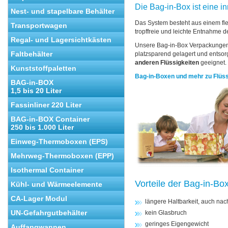
Die Bag-in-Box ist eine 
Nest- und stapelbare Behälter
Das System besteht aus einem flex
Transportwagen
tropffreie und leichte Entnahme d
Regal- und Lagersichtkästen
Unsere Bag-in-Box Verpackungen l
Faltbehälter
platzsparend gelagert und entsorg
anderen Flüssigkeiten
geeignet. 
Kunststoffpaletten
Bag-in-Boxen und mehr zu Flüss
BAG-in-BOX
1,5 bis 20 Liter
Fassinliner 220 Liter
BAG-in-BOX Container
250 bis 1.000 Liter
Einweg-Thermoboxen (EPS)
Mehrweg-Thermoboxen (EPP)
Isothermal Container
Vorteile der Bag-in-Bo
Kühl- und Wärmeelemente
CA-Lager Modul
längere Haltbarkeit, auch na
UN-Gefahrgutbehälter
kein Glasbruch
geringes Eigengewicht
Auffangwannen