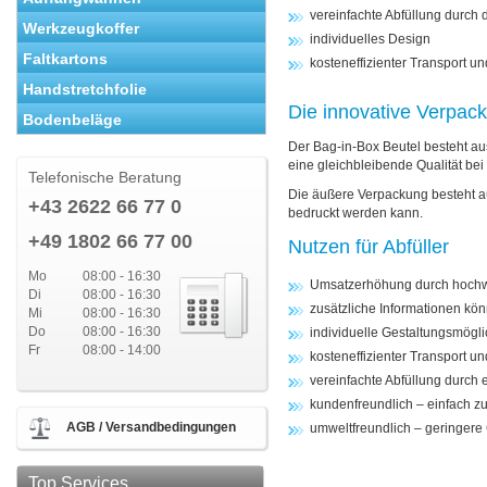
vereinfachte Abfüllung durc
Werkzeugkoffer
individuelles Design
Faltkartons
kosteneffizienter Transport u
Handstretchfolie
Die innovative Verpack
Bodenbeläge
Der Bag-in-Box Beutel besteht aus
eine gleichbleibende Qualität bei
Telefonische Beratung
Die äußere Verpackung besteht au
+43 2622 66 77 0
bedruckt werden kann.
+49 1802 66 77 00
Nutzen für Abfüller
Mo
08:00 - 16:30
Umsatzerhöhung durch hochwe
Di
08:00 - 16:30
zusätzliche Informationen kö
Mi
08:00 - 16:30
Do
08:00 - 16:30
individuelle Gestaltungsmögli
Fr
08:00 - 14:00
kosteneffizienter Transport u
vereinfachte Abfüllung durch
kundenfreundlich – einfach z
AGB / Versandbedingungen
umweltfreundlich – geringere 
Top Services