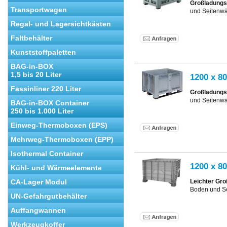
Großladungs
Transportwagen
und Seitenw
Regal- und Lagersichtkästen
Faltbehälter
Kunststoffpaletten
BAG-in-BOX
1,5 bis 20 Liter
1200 x 8
Fassinliner 220 Liter
Großladungs
und Seitenw
BAG-in-BOX Container
250 bis 1.000 Liter
Einweg-Thermoboxen (EPS)
Mehrweg-Thermoboxen (EPP)
Isothermal Container
1200 x 80
Kühl- und Wärmeelemente
Leichter Gro
CA-Lager Modul
Boden und S
UN-Gefahrgutbehälter
Auffangwannen
Werkzeugkoffer