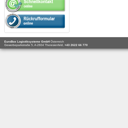
EuroBox Logistiksysteme GmbH
Österreich
Gewerbeparkstraße 5,
A-2604
Theresienfeld,
+43 2622 66 770