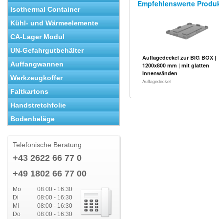
Empfehlenswerte Produ
Isothermal Container
Kühl- und Wärmeelemente
CA-Lager Modul
UN-Gefahrgutbehälter
Auflagedeckel zur BIG BOX |
Auffangwannen
1200x800 mm | mit glatten
Innenwänden
Werkzeugkoffer
Auflagedeckel
Faltkartons
Handstretchfolie
Bodenbeläge
Telefonische Beratung
+43 2622 66 77 0
+49 1802 66 77 00
Mo
08:00 - 16:30
Di
08:00 - 16:30
Mi
08:00 - 16:30
Do
08:00 - 16:30