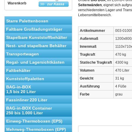
Unsere
BIG BOX
, im EURO-Form
Warenkorb
Seitenwänden
, eignet sich aufgr
verschiedensten Lager und Trans
Lebensmittelbereich.
Starre Palettenboxen
Faltbare Großladungsträger
Artikelnummer
003-0100
Stapelbare Kunststoffbehälter
Außenmaß
1200x800
Nest- und stapelbare Behälter
Innenmaß
1110x710
Transportwagen
Tragkraft
470 kg
Regal- und Lagersichtkästen
Statische Tragkraft
4300 kg
Faltbehälter
Volumen
470 Liter
Kunststoffpaletten
Gewicht
31 kg
Ausführung
4 Füße
BAG-in-BOX
1,5 bis 20 Liter
Farbe
grau
Fassinliner 220 Liter
BAG-in-BOX Container
250 bis 1.000 Liter
Einweg-Thermoboxen (EPS)
Mehrweg-Thermoboxen (EPP)