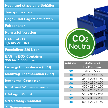
Nest- und stapelbare Behälter
Transportwagen
Regal- und Lagersichtkästen
Faltbehälter
Kunststoffpaletten
BAG-in-BOX
1,5 bis 20 Liter
Fassinliner 220 Liter
BAG-in-BOX Container
250 bis 1.000 Liter
Artikelnr.
Außenmaß
Einweg-Thermoboxen (EPS)
L x B x H mm
xx
170 x 105 x 75
Mehrweg-Thermoboxen (EPP)
xx
250 x 148 x 130
xx
350 x 206 x 150
Isothermal Container
xx
300 x 230 x 150
xx
400 x 230 x 150
Kühl- und Wärmeelemente
xx
500 x 230 x 150
CA-Lager Modul
xx
500 x 310 x 200
xx
500 x 310 x 250
UN-Gefahrgutbehälter
xx
600 x 230 x 150
Auffangwannen