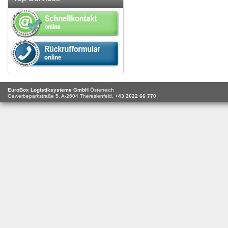
EuroBox Logistiksysteme GmbH
Österreich
Gewerbeparkstraße 5,
A-2604
Theresienfeld,
+43 2622 66 770